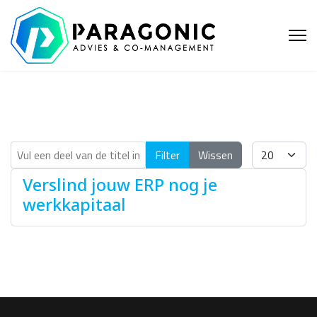
Vul een deel van de titel in
Toon #
Filter
Wissen
Verslind jouw ERP nog je
werkkapitaal